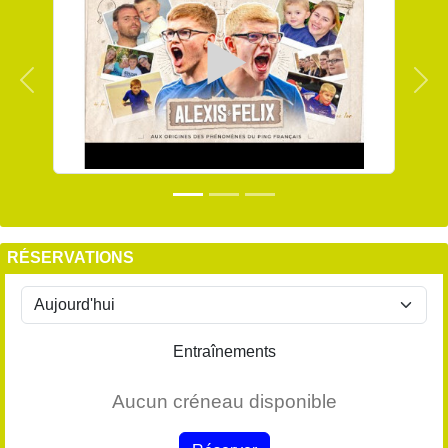
Précedent
Sui
RÉSERVATIONS
Entraînements
Aucun créneau disponible